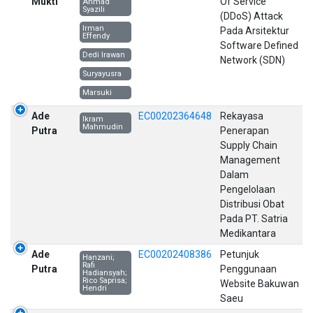
Mukti
Of Service
Ahmad
Syazili
(DDoS) Attack
Irman
Pada Arsitektur
Effendy
Software Defined
Dedi Irawan
Network (SDN)
Suryayusra
Marsuki
Ade
EC00202364648
Rekayasa
Ikram
Mahmudin
Putra
Penerapan
Supply Chain
Management
Dalam
Pengelolaan
Distribusi Obat
Pada PT. Satria
Medikantara
Ade
EC00202408386
Petunjuk
Hanzani;
Rafi
Putra
Penggunaan
Hadiansyah;
Rico Saprisa;
Website Bakuwan
Hendri
Saeu