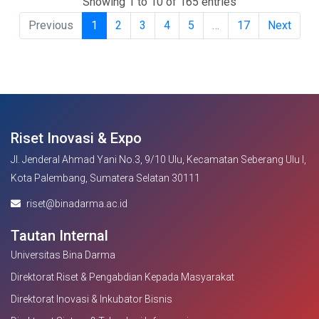
Showing 1 to 10 of 165 entries
Previous
1
2
3
4
5
…
17
Next
Riset Inovasi & Expo
Jl. Jenderal Ahmad Yani No.3, 9/10 Ulu, Kecamatan Seberang Ulu I,
Kota Palembang, Sumatera Selatan 30111
riset@binadarma.ac.id
Tautan Internal
Universitas Bina Darma
Direktorat Riset & Pengabdian Kepada Masyarakat
Direktorat Inovasi & Inkubator Bisnis