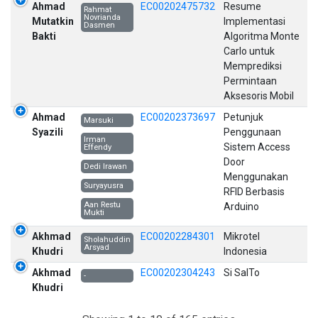
Ahmad
EC00202475732
Resume
Rahmat
Novrianda
Mutatkin
Implementasi
Dasmen
Bakti
Algoritma Monte
Carlo untuk
Memprediksi
Permintaan
Aksesoris Mobil
Ahmad
EC00202373697
Petunjuk
Marsuki
Syazili
Penggunaan
Irman
Sistem Access
Effendy
Door
Dedi Irawan
Menggunakan
Suryayusra
RFID Berbasis
Aan Restu
Arduino
Mukti
Akhmad
EC00202284301
Mikrotel
Sholahuddin
Arsyad
Khudri
Indonesia
Akhmad
EC00202304243
Si SalTo
-
Khudri