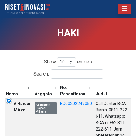
HAKI
Show
entries
Search:
No.
Nama
Anggota
Pendaftaran
Judul
A Haidar
EC00202249050
Call Center BCA
Muhammad
Haykal
Mirza
Bisnis: 0811-222-
Alfariz
611. Whatsapp:
BCA di +62 811-
222-611. Jam
operasional: 24