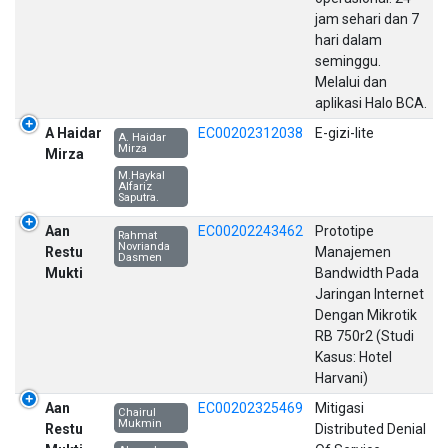
jam sehari dan 7
hari dalam
seminggu.
Melalui dan
aplikasi Halo BCA.
A Haidar
EC00202312038
E-gizi-lite
A. Haidar
Mirza
Mirza
M.Haykal
Alfariz
Saputra.
Aan
EC00202243462
Prototipe
Rahmat
Novrianda
Restu
Manajemen
Dasmen
Mukti
Bandwidth Pada
Jaringan Internet
Dengan Mikrotik
RB 750r2 (Studi
Kasus: Hotel
Harvani)
Aan
EC00202325469
Mitigasi
Chairul
Mukmin
Restu
Distributed Denial